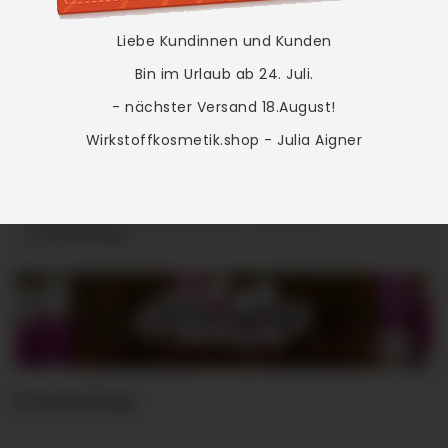
Liebe Kundinnen und Kunden
Bin im Urlaub ab 24. Juli.
- nächster Versand 18.August!
0
MENU

Wirkstoffkosmetik.shop - Julia Aigner
Startseite
Beauty Basics
Männer
Körperpflege
Körperpflege